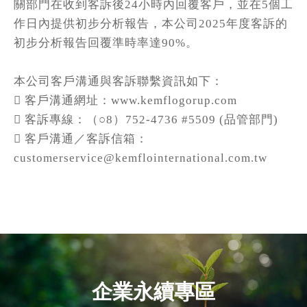
關部門在收到客訴後
24
小時內回覆客戶，並在
5
個工
作日內提供初步分析報告，本公司
2025
年度客訴的
初步分析報告回覆準時率達
90%
。
本公司客戶溝通與客訴聯繫資訊如下：

客戶溝通網址：
www.kemflogorup.com

客訴專線：（○
8
）
752-4736 #5509 (
品管部門
)

客戶溝通／客訴信箱：
customerservice@kemflointernational.com.tw
企業永續專區