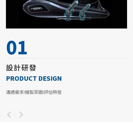
04
05
06
07
08
生產製造
金屬成型
塗裝印刷
裝配檢驗
物流倉儲
AUTOMATED PRODUCTION
METAL CASTING
PRINTING
PACKAGE
LOGISTIC MANAGEMENT
01
02
03
高度垂直整合 / 自動化生產線，模具開發、塑膠加工、金屬加
AI機器人焊接機 / 多頭焊機 / 雷射焊機
採用德國瓦格納Wagner噴塗系統
從產品組裝到包裝裝配線共有35種工作區以及2條裝配線
自動化倉庫(成品倉、零件倉等) / 收發貨平台 / 全球倉儲管理
工、塗裝、組裝測試
設計研發
測試實驗
實路測試
PRODUCT DESIGN
TEST AND VALIDATION
REAL WORLD TESTING
溝通需求/繪製草圖/評估時程
以振動測試、鹽霧實驗儀、UV測試儀等模擬自然環境的方
為了測試產品的穩定性，我們會到真實的道路環境做測試，包
式，確保產品在各種氣候下依舊保持外觀與功能正常
括荒野、市區、山路等