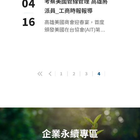
04
考察美國管線管理 高雄將
派員_工商時報報導
16
高雄美國商會迎春宴，首度
頒發美國在台協會(AIT)第一
屆最佳投資獎，由AIT處長馬
啟思，頒給溢泰實業董事長
林慶雄。
1
2
3
4
企業永續專區