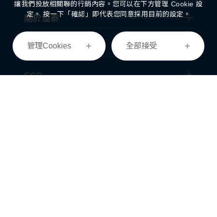
讓我們投放相關聯的行銷內容。您可以在下方管理 Cookie 設
定。 按一下「確認」即代表您同意採用目前的設定。
關於溢泰
管理Cookies
全部接受
經營事業
ESG
投資人專區
最新消息
菁英招募
聯絡我們