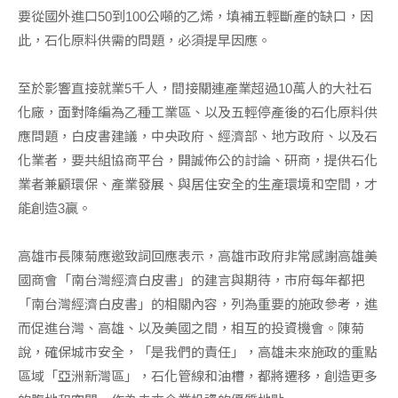
要從國外進口50到100公噸的乙烯，填補五輕斷產的缺口，因
此，石化原料供需的問題，必須提早因應。
至於影響直接就業5千人，間接關連產業超過10萬人的大社石
化廠，面對降編為乙種工業區、以及五輕停產後的石化原料供
應問題，白皮書建議，中央政府、經濟部、地方政府、以及石
化業者，要共組協商平台，開誠佈公的討論、研商，提供石化
業者兼顧環保、產業發展、與居住安全的生產環境和空間，才
能創造3贏。
高雄市長陳菊應邀致詞回應表示，高雄市政府非常感謝高雄美
國商會「南台灣經濟白皮書」的建言與期待，市府每年都把
「南台灣經濟白皮書」的相關內容，列為重要的施政參考，進
而促進台灣、高雄、以及美國之間，相互的投資機會。陳菊
說，確保城市安全，「是我們的責任」，高雄未來施政的重點
區域「亞洲新灣區」，石化管線和油槽，都將遷移，創造更多