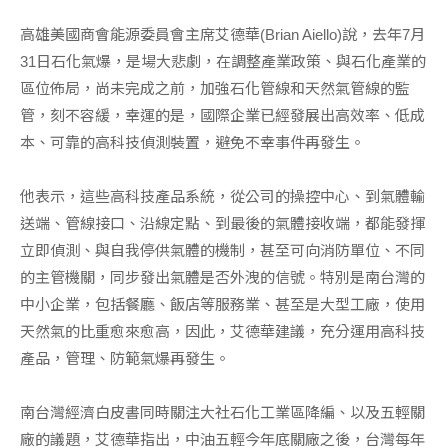
高雄美國商會能源委員會主席艾德華(Brian Aiello)說，去年7月
31日石化氣爆，是場大悲劇，在調整產業政策、與石化產業的
區位佈局，尚未完成之前，加強石化管線和天然氣管線的監
管，刻不容緩，幸運的是，國際企業已經發展出高效率、低成
本、可靠的高科技偵測裝置，避免不幸事件再發生。
他表示，這些高科技產品系統，從公司的操控中心、到氣體輸
送端、管線接口、沿線定點、到最後的氣體接收端，都能發揮
立即偵測、與自我停供氣體的機制，甚至可向消防單位、不同
的主管機關，同步發出氣體是否外洩的信號。特別是南台灣的
中小企業，包括餐廳、飯店等服務業、甚至是大型工廠，使用
天然氣的比重愈來愈高，因此，艾德華建議，充分運用高科技
產品，管理、防範氣爆再發生。
南台灣經濟白皮書同時關注大社石化工業區降編、以及五輕關
廠的議題，艾德華指出，中油五輕今年底關廠之後，台灣每年