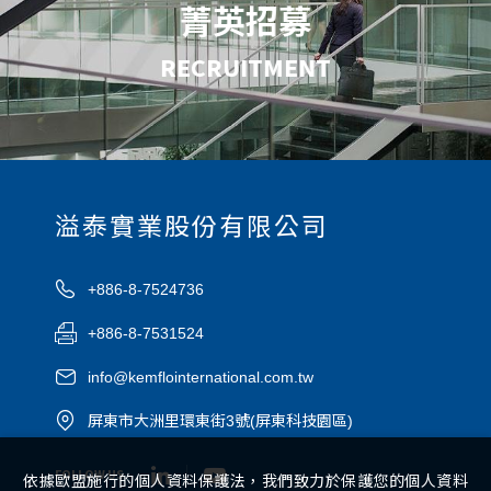
菁英招募
RECRUITMENT
溢泰實業股份有限公司
+886-8-7524736
+886-8-7531524
info@kemflointernational.com.tw
屏東市大洲里環東街3號(屏東科技園區)
FOLLOW US
依據歐盟施行的個人資料保護法，我們致力於保護您的個人資料