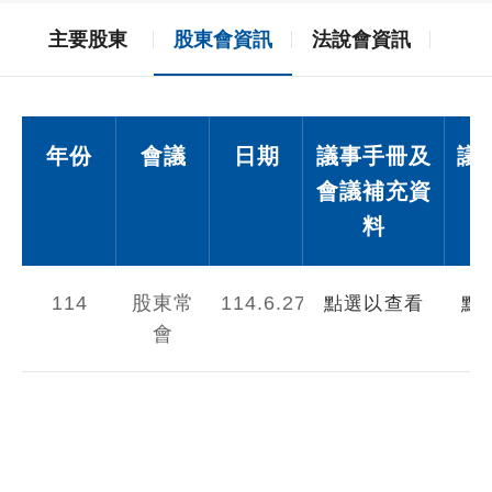
主要股東
股東會資訊
法說會資訊
年份
會議
日期
議事手冊及
議
會議補充資
料
114
股東常
114.6.27
點選以查看
點
會
查