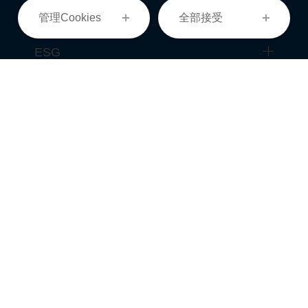
經營事業
管理Cookies
全部接受
ESG
投資人專區
最新消息
菁英招募
聯絡我們
Copyright ©
2026
溢泰實業股份有限公司
All Rights Reserved.
Design
by
iBest
隱私權政策