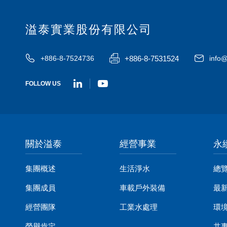
溢泰實業股份有限公司
+886-8-7531524
+886-8-7524736
info@
FOLLOW US
關於溢泰
經營事業
永
集團概述
生活淨水
總
集團成員
車載戶外裝備
最
經營團隊
工業水處理
環
榮譽肯定
共