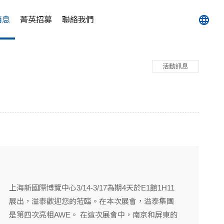
消息
菁英招募
聯絡我們
活動訊息
上海新國際博覽中心3/14-3/17為期4天於E1館1H11
展出，溢泰歡迎您的蒞臨。在本次展會，溢泰集團
是第四次亮相AWE。 在這次展會中，南京和屏東的