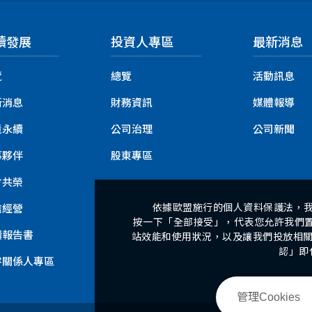
續發展
投資人專區
最新消息
覽
總覽
活動訊息
新消息
財務資訊
媒體報導
境永續
公司治理
公司新聞
事夥伴
股東專區
會共榮
依據歐盟施行的個人資料保護法，
信經營
按一下「全部接受」，代表您允許我們置放
續報告書
站效能和使用狀況，以及讓我們投放相關聯
認」即
害關係人專區
管理Cookies