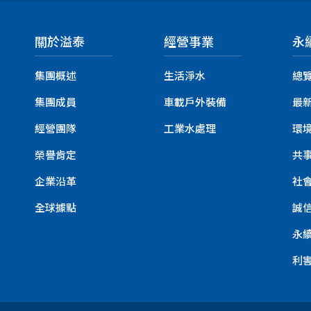
關於溢泰
經營事業
永
集團概述
生活淨水
總
集團成員
車載戶外裝備
最
經營團隊
工業水處理
環
榮譽肯定
共
企業沿革
社
全球據點
誠
永
利